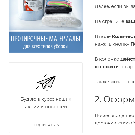
Далее, если вы 
На странице
ваш
В поле
Количес
нажать кнопку
П
В колонке
Дейс
отложить
товар 
Также можно вве
2. Оформ
Будьте в курсе наших
акций и новостей
После ввода нео
доставки, спосо
ПОДПИСАТЬСЯ