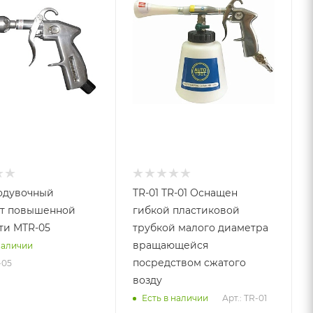
одувочный
TR-01 TR-01 Оснащен
ет повышенной
гибкой пластиковой
ти MTR-05
трубкой малого диаметра
вращающейся
наличии
посредством сжатого
-05
возду
Арт.: TR-01
Есть в наличии