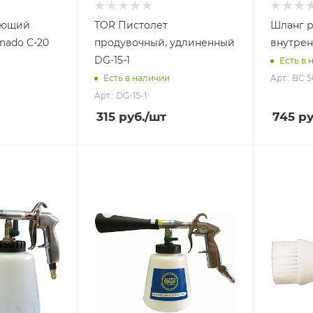
яющий
TOR Пистолет
Шланг 
nado C-20
продувочный, удлиненный
внутрен
DG-15-1
Есть в 
Арт.: BC 5
Есть в наличии
Арт.: DG-15-1
315
руб.
/шт
745
ру