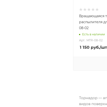
Вращающаяся т
распылителя д
08-02
Есть в наличии
Арт.: MTR-08-02
1 150
руб.
/шт
Торнадор — ап
видов поверхн