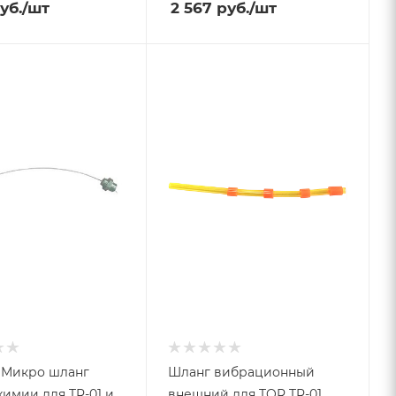
уб.
/шт
2 567
руб.
/шт
3 Микро шланг
Шланг вибрационный
химии для TR-01 и
внешний для TOR TR-01