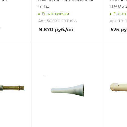
turbo
TR-02 ар
Есть в наличии
Есть в 
Арт.: 50109 C-20 Turbo
Арт.: TR-0
т
9 870
руб.
/шт
525
ру