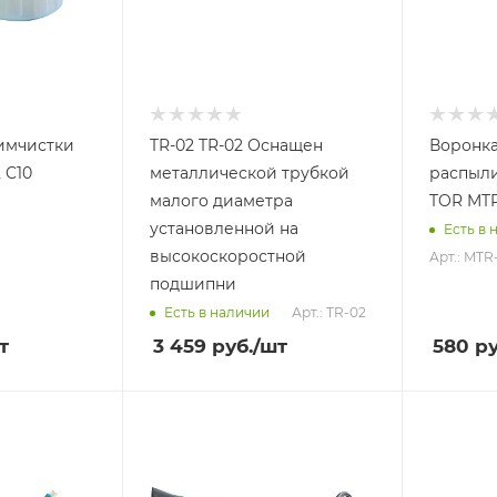
химчистки
TR-02 TR-02 Оснащен
Воронка
 C10
металлической трубкой
распыли
малого диаметра
TOR MTR
установленной на
Есть в 
высокоскоростной
Арт.: MTR
подшипни
Арт.: TR-02
Есть в наличии
т
3 459
руб.
/шт
580
ру