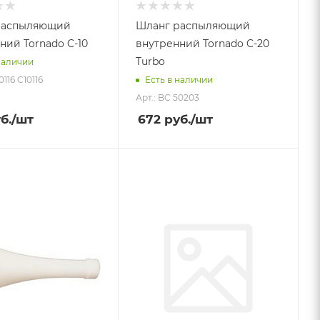
распыляющий
Шланг распыляющий
ний Tornado C-10
внутренний Tornado C-20
Turbo
наличии
0116 C10116
Есть в наличии
Арт.: BC 50203
б.
/шт
672
руб.
/шт