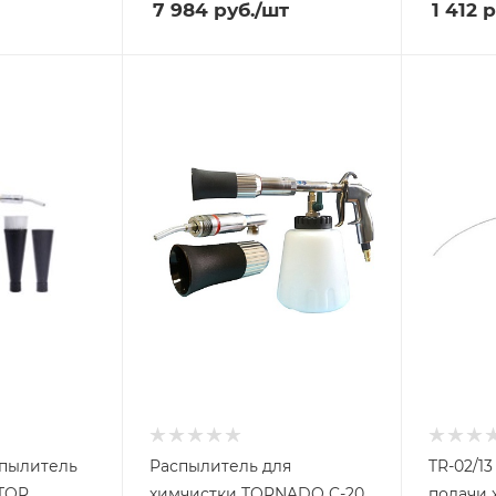
7 984
руб.
/шт
1 412
р
спылитель
Распылитель для
TR-02/1
я химчистки TOR
химчистки TORNADO C-20
подачи 