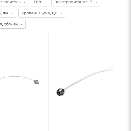
зводитель
Тип
Электропитание, В
 л/ч
Уровень шума, ДБ
я, об/мин