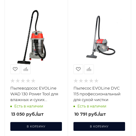
Пылеводосос EVOLine
Пылесос EVOLine DVC
WAD 130 Power Tool для
115 профессиональный
влажных и сухих
для сухой чистки
загрязнений
Есть в наличии
Есть в наличии
13 050
руб.
/шт
10 791
руб.
/шт
В КОРЗИНУ
В КОРЗИНУ