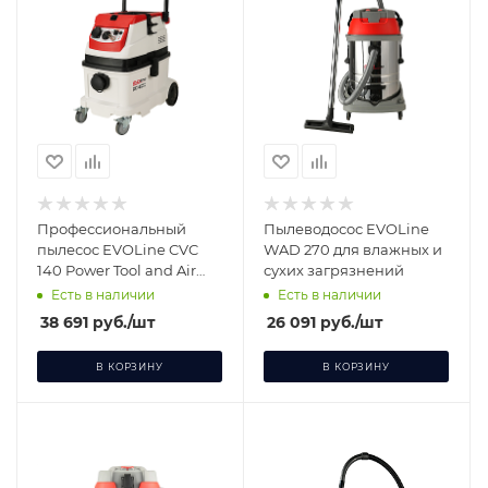
Профессиональный
Пылеводосос EVOLine
пылесос EVOLine CVC
WAD 270 для влажных и
140 Power Tool and Air
сухих загрязнений
Tool (M-class) для сухих
Есть в наличии
Есть в наличии
загрязнений
38 691
руб.
/шт
26 091
руб.
/шт
В КОРЗИНУ
В КОРЗИНУ