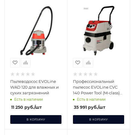
Пылеводосос EVOLine
Профессиональный
WAD 120 для влажных и
пылесос EVOLine CVC
сухих загрязнений
140 Power Tool (M-class)
для сухих загрязнений,
Есть в наличии
Есть в наличии
всасывания пыли
11 250
руб.
/шт
35 991
руб.
/шт
В КОРЗИНУ
В КОРЗИНУ