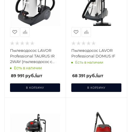
Пылеводосос LAVOR
Пылеводосос LAVOR
Professional TAURUS IR
Professional DOMUS IF
2WAY (пылеводосос с
Есть в наличии
возможностью
Есть в наличии
одновременной работы
89 991
руб.
/шт
68 391
руб.
/шт
2-х
В КОРЗИНУ
В КОРЗИНУ