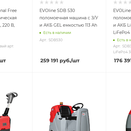
nal Free
EVOline SDB 530
EVOLine
рическая
поломоечная машина с З/У
поломое
 220 В,
и АКБ GEL емкостью 113 Ah
и АКБ Li
LiFePo4 
Есть в наличии
Арт.: SDB530
Есть в 
вый арт.
Арт.: SDB
LiFePo4 3
шт
259 191
руб.
/шт
176 39