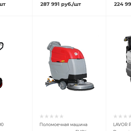
шт
287 991
руб.
/шт
224 99
00
Поломоечная машина
LAVOR P