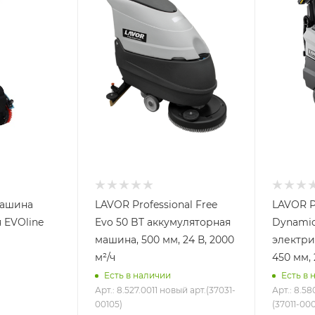
машина
LAVOR Professional Free
LAVOR P
 EVOline
Evo 50 BT аккумуляторная
Dynamic
машина, 500 мм, 24 В, 2000
электри
м²/ч
450 мм, 
Есть в наличии
Есть в 
Арт.: 8.527.0011 новый арт.(37031-
Арт.: 8.58
00105)
(37011-000