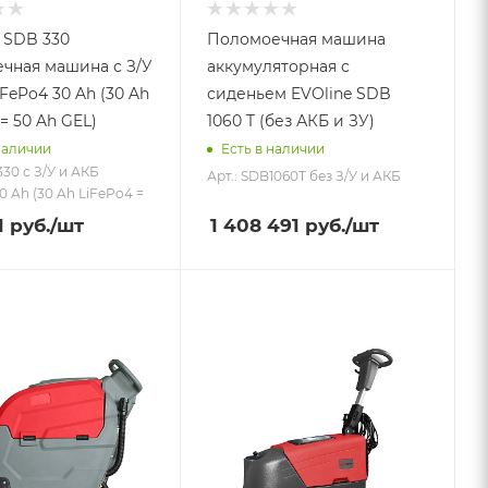
 SDB 330
Поломоечная машина
чная машина с З/У
аккумуляторная с
FePo4 30 Ah (30 Ah
сиденьем EVOline SDB
= 50 Ah GEL)
1060 T (без АКБ и ЗУ)
наличии
Есть в наличии
330 с З/У и АКБ
Арт.: SDB1060T без З/У и АКБ
0 Ah (30 Ah LiFePo4 =
1
руб.
/шт
1 408 491
руб.
/шт