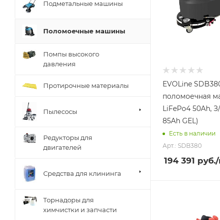
Подметальные машины
Поломоечные машины
Помпы высокого
давления
EVOLine SDB38
Протирочные материалы
поломоечная м
LiFePo4 50Ah, З/
Пылесосы
85Ah GEL)
Есть в наличии
Редукторы для
Арт.: SDB380
двигателей
194 391
руб.
Средства для клининга
Торнадоры для
химчистки и запчасти