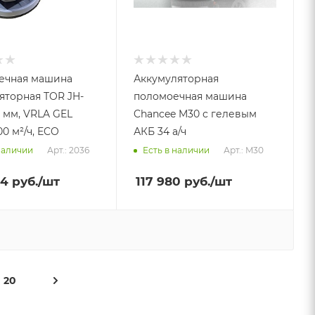
ечная машина
Аккумуляторная
яторная TOR JH-
поломоечная машина
0 мм, VRLA GEL
Chancee M30 с гелевым
00 м²/ч, ECO
АКБ 34 а/ч
Арт.: 2036
Арт.: M30
наличии
Есть в наличии
04
руб.
/шт
117 980
руб.
/шт
20