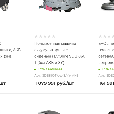
0
Поломоечная машина
EVOLine
ашина, АКБ
аккумуляторная с
поломое
У (экв.
сиденьем EVOline SDB 860
сетевая
T (без АКБ и ЗУ)
сопров
Есть в наличии
Есть в 
Арт.: SDB860T без З/У и АКБ
Арт.: SDE
/шт
1 079 991
руб.
/шт
161 99