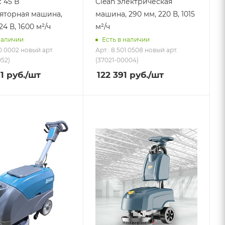
 45 B
Clean электрическая
яторная машина,
машина, 290 мм, 220 В, 1015
24 В, 1600 м²/ч
м²/ч
наличии
Есть в наличии
80.0002 новый арт.
Арт.: 8.501.0508 новый арт.
052)
(37021-00004)
1
руб.
/шт
122 391
руб.
/шт