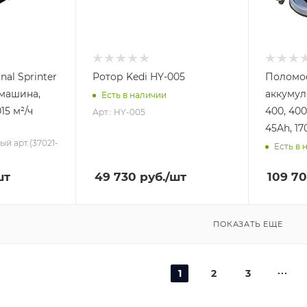
nal Sprinter
Ротор Kedi HY-005
Поломо
 машина,
аккумул
Есть в наличии
15 м²/ч
400, 40
Арт.: HY-005
45Ah, 17
вый арт.(37021-
Есть в 
шт
49 730
руб.
/шт
109 7
ПОКАЗАТЬ ЕЩЕ
1
2
3