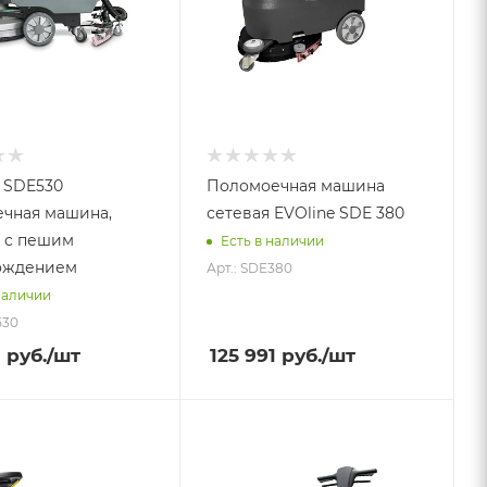
 SDE530
Поломоечная машина
чная машина,
сетевая EVOline SDE 380
, с пешим
Есть в наличии
ождением
Арт.: SDE380
наличии
530
1
руб.
/шт
125 991
руб.
/шт