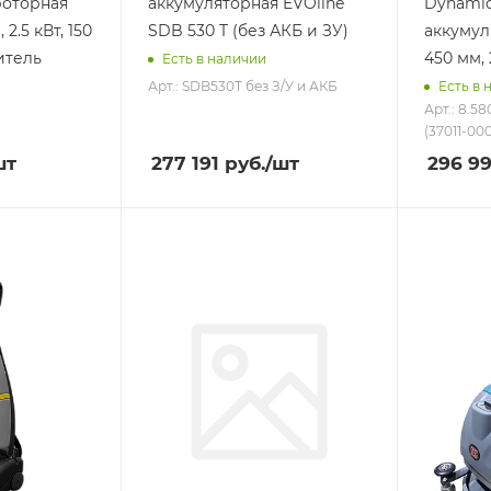
роторная
аккумуляторная EVOline
Dynamic
2.5 кВт, 150
SDB 530 T (без АКБ и ЗУ)
аккумул
итель
450 мм, 
Есть в наличии
Арт.: SDB530T без З/У и АКБ
Есть в 
Арт.: 8.5
(37011-00
шт
277 191
руб.
/шт
296 99