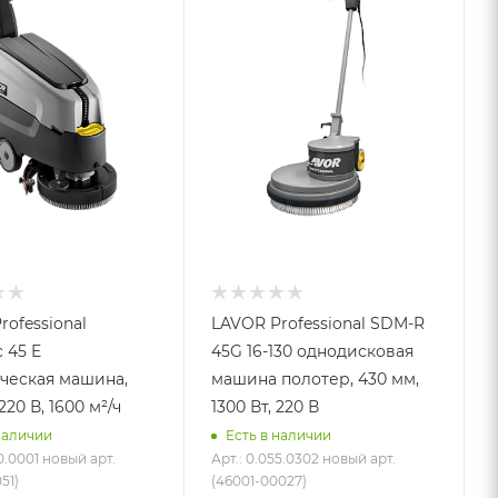
rofessional
LAVOR Professional SDM-R
 45 E
45G 16-130 однодисковая
ческая машина,
машина полотер, 430 мм,
220 В, 1600 м²/ч
1300 Вт, 220 В
наличии
Есть в наличии
0.0001 новый арт.
Арт.: 0.055.0302 новый арт.
51)
(46001-00027)