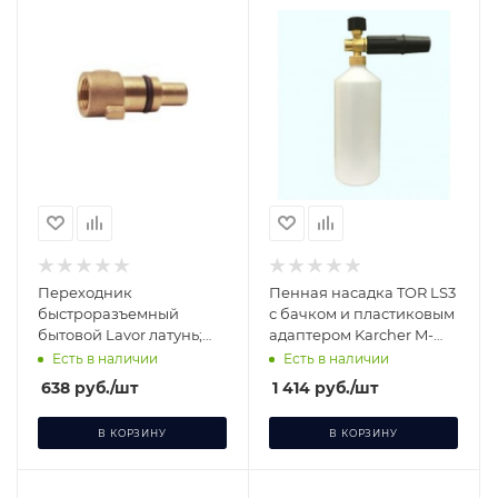
Переходник
Пенная насадка TOR LS3
быстроразъемный
с бачком и пластиковым
бытовой Lavor латунь;
адаптером Karcher M-
выход гайка 1/4"
540503
Есть в наличии
Есть в наличии
638
руб.
/шт
1 414
руб.
/шт
В КОРЗИНУ
В КОРЗИНУ