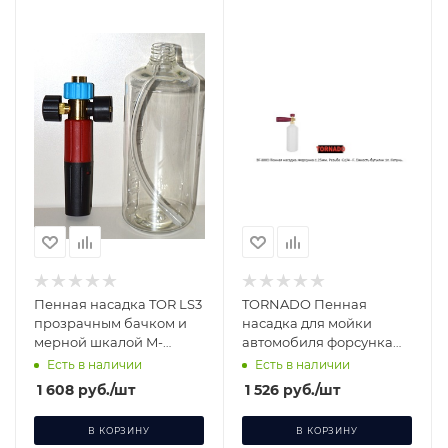
Пенная насадка TOR LS3
TORNADO Пенная
прозрачным бачком и
насадка для мойки
мерной шкалой M-
автомобиля форсунка
210300
1.25мм. Резьба G1/4
Есть в наличии
Есть в наличии
1 608
руб.
/шт
1 526
руб.
/шт
В КОРЗИНУ
В КОРЗИНУ