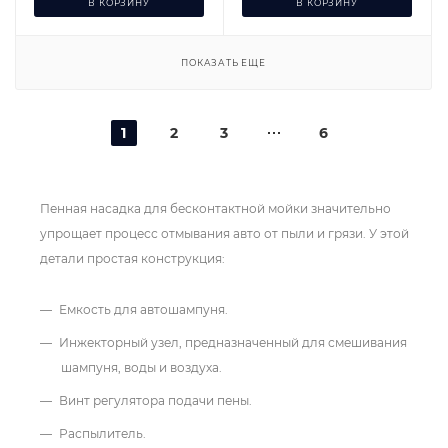
В КОРЗИНУ
В КОРЗИНУ
ПОКАЗАТЬ ЕЩЕ
1
2
3
6
Пенная насадка для бесконтактной мойки значительно
упрощает процесс отмывания авто от пыли и грязи. У этой
детали простая конструкция:
Емкость для автошампуня.
Инжекторный узел, предназначенный для смешивания
шампуня, воды и воздуха.
Винт регулятора подачи пены.
Распылитель.