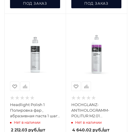
ПОД ЗАКАЗ
ПОД ЗАКАЗ
Headlight Polish 1
HOCHGLANZ-
Полировка фар ,
ANTIHOLOGRAMM-
абразивная паста 1 шаг ,
POLITUR M2.01
без силикона
Финишная политура 1 л
Нет в наличии
Нет в наличии
182001
2 212.03
руб.
/шт
4 640.02
руб.
/шт