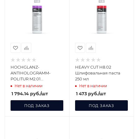
HOCHGLANZ-
HEAVY CUT H8.02
ANTIHOLOGRAMM-
Шлифовальная паста
POLITUR M2.01
250 мл
Финишная политура 250
Нет в наличии
Нет в наличии
мл 182250
1 794.14
руб.
/шт
1 473
руб.
/шт
ПОД ЗАКАЗ
ПОД ЗАКАЗ