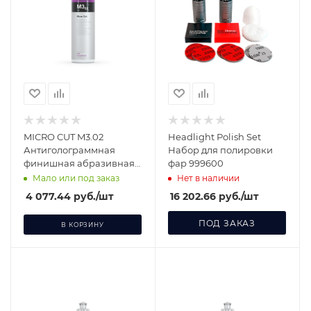
MICRO CUT M3.02
Headlight Polish Set
Антиголограммная
Набор для полировки
финишная абразивная
фар 999600
паста 1 л 403001
Мало или под заказ
Нет в наличии
4 077.44
руб.
/шт
16 202.66
руб.
/шт
ПОД ЗАКАЗ
В КОРЗИНУ