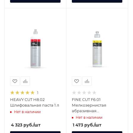
1
HEAVY CUT H8.02
FINE CUT F6.01
Шлифовальная паста 1 л
Мелкозернистая
абразивная
Нет в наличии
полировальная паста
Нет в наличии
250 мл 405250
4 323
руб.
/шт
1 473
руб.
/шт