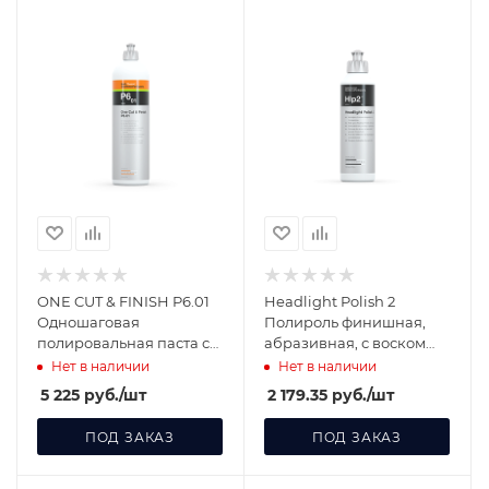
ONE CUT & FINISH P6.01
Headlight Polish 2
Одношаговая
Полироль финишная,
полировальная паста с
абразивная, с воском
защитным эффектом 1л
для защиты фар после их
Нет в наличии
Нет в наличии
428001
полировки
5 225
руб.
/шт
2 179.35
руб.
/шт
ПОД ЗАКАЗ
ПОД ЗАКАЗ