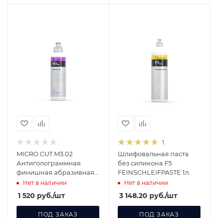
1
MICRO CUT M3.02
Шлифовальная паста
Антиголограммная
без силикона F5
финишная абразивная
FEINSCHLEIFPASTE 1л.
паста 250 мл 403250
Нет в наличии
Нет в наличии
1 520
руб.
/шт
3 148.20
руб.
/шт
ПОД ЗАКАЗ
ПОД ЗАКАЗ