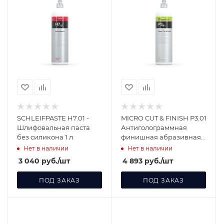
SCHLEIFPASTE H7.01 -
MICRO CUT & FINISH P3.01
Шлифовальная паста
Антиголограммная
без силикона 1 л
финишная абразивная
паста с воском карнауба
Нет в наличии
Нет в наличии
1 л
3 040
руб.
/шт
4 893
руб.
/шт
ПОД ЗАКАЗ
ПОД ЗАКАЗ