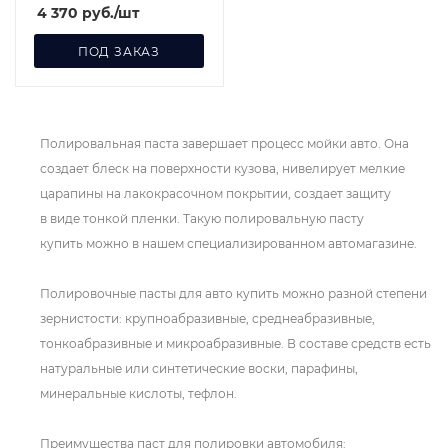
405001
4 370
руб.
/шт
ПОД ЗАКАЗ
Полировальная паста завершает процесс мойки авто. Она
создает блеск на поверхности кузова, нивелирует мелкие
царапины на лакокрасочном покрытии, создает защиту
в виде тонкой пленки. Такую полировальную пасту
купить можно в нашем специализированном автомагазине.
Полировочные пасты для авто купить можно разной степени
зернистости: крупноабразивные, среднеабразивные,
тонкоабразивные и микроабразивные. В составе средств есть
натуральные или синтетические воски, парафины,
минеральные кислоты, тефлон.
Преимущества паст для полировки автомобиля: