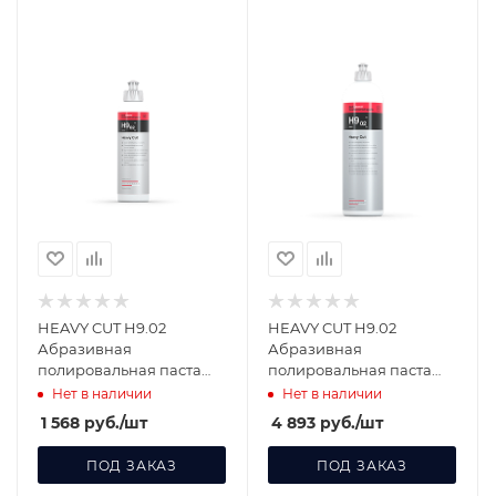
HEAVY CUT H9.02
HEAVY CUT H9.02
Абразивная
Абразивная
полировальная паста
полировальная паста
для твёрдых лаков 250
для твёрдых лаков 1 л
Нет в наличии
Нет в наличии
мл 458250
458001
1 568
руб.
/шт
4 893
руб.
/шт
ПОД ЗАКАЗ
ПОД ЗАКАЗ