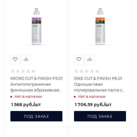
MICRO CUT & FINISH P3.01
ONE CUT & FINISH P6.01
Антиголограммная
Одношаговая
финишная абразивная
полировальная паста с
паста с воском карнауба
защитным эффектом 250
Нет в наличии
Нет в наличии
250 мл
мл м
1 568
руб.
/шт
1 706.59
руб.
/шт
ПОД ЗАКАЗ
ПОД ЗАКАЗ