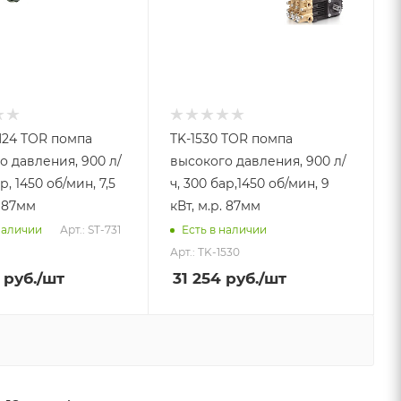
N24 TOR помпа
TK-1530 TOR помпа
о давления, 900 л/
высокого давления, 900 л/
р, 1450 об/мин, 7,5
ч, 300 бар,1450 об/мин, 9
. 87мм
кВт, м.р. 87мм
Арт.: ST-731
наличии
Есть в наличии
Арт.: TK-1530
руб.
/шт
31 254
руб.
/шт