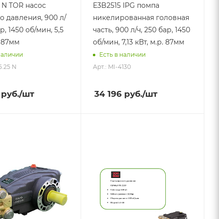
5 N TOR насос
E3B2515 IPG помпа
о давления, 900 л/
никелированная головная
р, 1450 об/мин, 5,5
часть, 900 л/ч, 250 бар, 1450
. 87мм
об/мин, 7,13 кВт, м.р. 87мм
наличии
Есть в наличии
5.25 N
Арт.: MI-4130
руб.
/шт
34 196
руб.
/шт