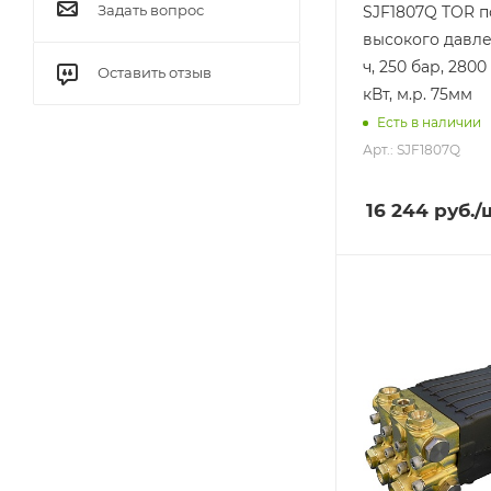
Задать вопрос
SJF1807Q TOR 
высокого давле
ч, 250 бар, 2800
Оставить отзыв
кВт, м.р. 75мм
Есть в наличии
Арт.: SJF1807Q
16 244
руб.
/