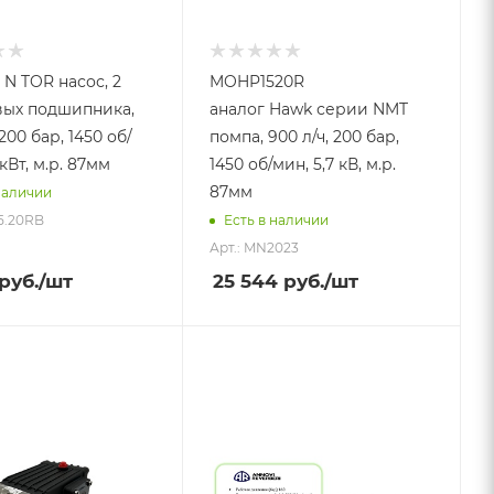
 N TOR насос, 2
MOHP1520R
ых подшипника,
аналог Hawk серии NMT
 200 бар, 1450 об/
помпа, 900 л/ч, 200 бар,
 кВт, м.р. 87мм
1450 об/мин, 5,7 кВ, м.р.
87мм
наличии
15.20RB
Есть в наличии
Арт.: MN2023
руб.
/шт
25 544
руб.
/шт