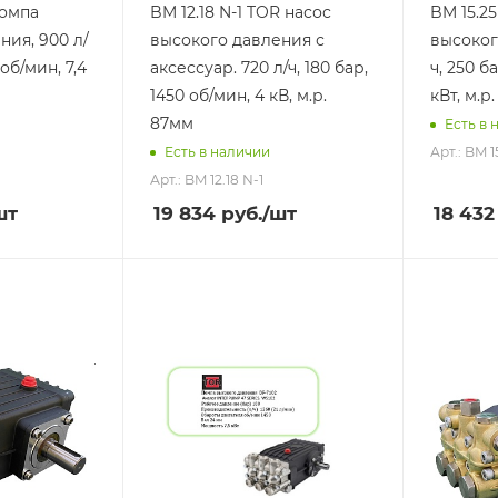
помпа
BM 12.18 N-1 TOR насос
BM 15.2
ния, 900 л/
высокого давления с
высоког
 об/мин, 7,4
аксессуар. 720 л/ч, 180 бар,
ч, 250 ба
1450 об/мин, 4 кВ, м.р.
кВт, м.р
87мм
Есть в 
Арт.: BM 1
Есть в наличии
Арт.: BM 12.18 N-1
шт
19 834
руб.
/шт
18 432