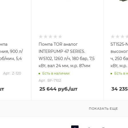
омпа
Помпа TOR аналог
ST1525-
ния, 900 л/
INTERPUMP 47 SERIES.
высоког
 об/мин, 5,4
WS102, 1260 л/ч, 180 бар, 7,5
ч, 250 ба
кВт, вал 24 мм, м.р. 87мм
кВт, м.р
Арт.: Z-120
Есть в наличии
Есть в 
Арт.: BF-7102
шт
25 644
руб.
/шт
34 235
ПОКАЗАТЬ ЕЩЕ