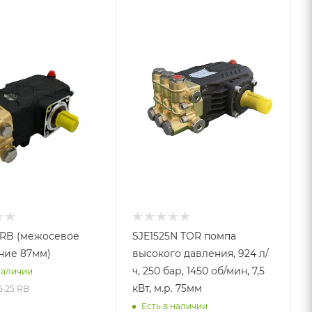
5RB (межосевое
SJE1525N TOR помпа
ние 87мм)
высокого давления, 924 л/
ч, 250 бар, 1450 об/мин, 7,5
наличии
кВт, м.р. 75мм
5.25 RB
Есть в наличии