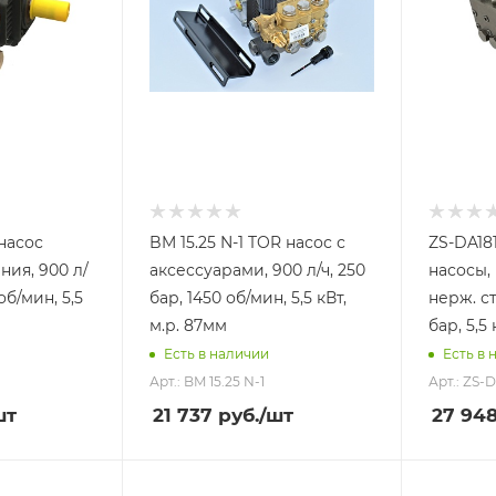
насос
BM 15.25 N-1 TOR насос с
ZS-DA18
ния, 900 л/
аксессуарами, 900 л/ч, 250
насосы, 
об/мин, 5,5
бар, 1450 об/мин, 5,5 кВт,
нерж. ст
м.р. 87мм
бар, 5,5 
Есть в наличии
Есть в 
Арт.: BM 15.25 N-1
Арт.: ZS-
шт
21 737
руб.
/шт
27 94