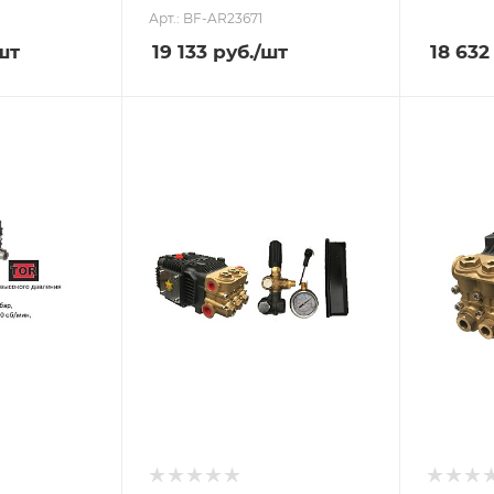
Арт.: BF-AR23671
шт
19 133
руб.
/шт
18 632