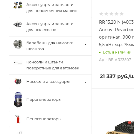
Аксессуары и запчасти
для поломоечных машин
RR 15.20 N (400
Аксессуары и запчасти
Annovi Reverber
для пылесосов
оригинал, 900 л
Барабаны для намотки
5,5 кВт м.р. 75м
шлангов
Есть в наличии
Арт.: BF-AR23507
Консоли и штанги
поворотные для автомоек
21 337
руб.
/
Насосы и аксессуары
Парогенераторы
Пеногенераторы