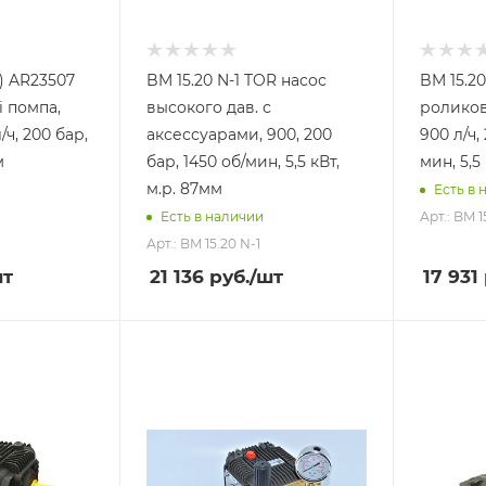
3) AR23507
BM 15.20 N-1 TOR насос
BM 15.20
i помпа,
высокого дав. с
роликов
/ч, 200 бар,
аксессуарами, 900, 200
900 л/ч,
м
бар, 1450 об/мин, 5,5 кВт,
мин, 5,5
м.р. 87мм
Есть в 
Арт.: BM 
Есть в наличии
Арт.: BM 15.20 N-1
шт
21 136
руб.
/шт
17 931