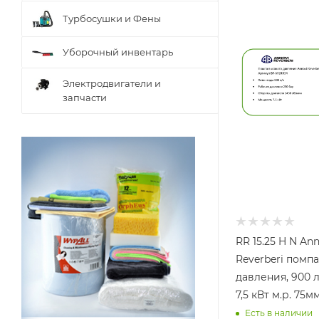
Турбосушки и Фены
Уборочный инвентарь
Электродвигатели и
запчасти
RR 15.25 H N An
Reverberi помп
давления, 900 л/
7,5 кВт м.р. 75м
Есть в наличии