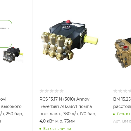
novi
RCS 13.17 N (3010) Annovi
BM 15.2
а высокого
Reverberi AR23671 помпа
расстоя
ч, 250 бар,
выс. давл., 780 л/ч, 170 бар,
Есть в 
м
4,0 кВт м.р. 75мм
Арт.: BM 1
Есть в наличии