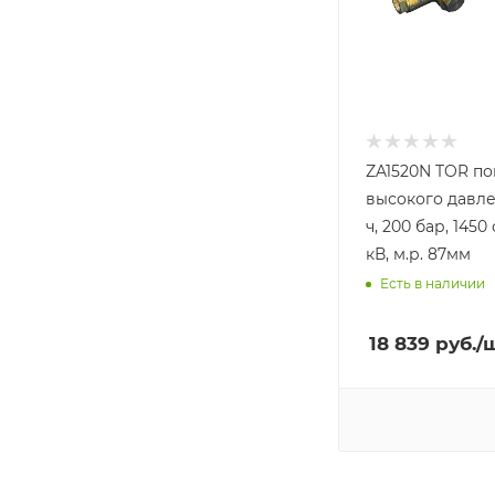
ZA1520N TOR п
высокого давле
ч, 200 бар, 1450
кВ, м.р. 87мм
Есть в наличии
18 839
руб.
/