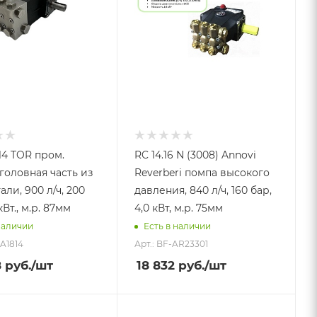
14 TOR пром.
RC 14.16 N (3008) Annovi
головная часть из
Reverberi помпа высокого
али, 900 л/ч, 200
давления, 840 л/ч, 160 бар,
кВт., м.р. 87мм
4,0 кВт, м.р. 75мм
наличии
Есть в наличии
DA1814
Арт.: BF-AR23301
8
руб.
/шт
18 832
руб.
/шт