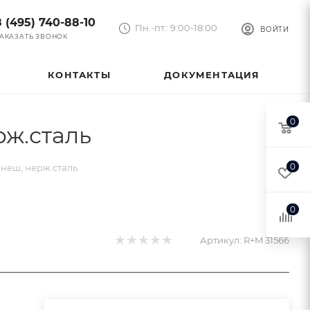
8 (495) 740-88-10
Пн.-пт.: 9:00-18:00
ВОЙТИ
АКАЗАТЬ ЗВОНОК
КОНТАКТЫ
ДОКУМЕНТАЦИЯ
0
рж.сталь
0
внеш, нерж.сталь
0
Артикул:
R+M 31566