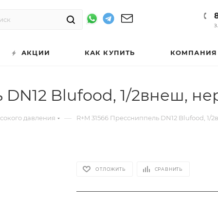
З
АКЦИИ
КАК КУПИТЬ
КОМПАНИЯ
DN12 Blufood, 1/2внеш, не
—
ысокого давления
R+M 31566 Прессниппель DN12 Blufood, 1/2
ОТЛОЖИТЬ
СРАВНИТЬ