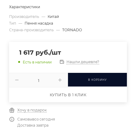
Характеристики
Производитель
—
Китай
Тип
—
Пення насадка
Страна-производитель
—
TORNADO
1 617
руб.
/шт
Нашли дешевле?
Есть в наличии
В КОРЗИНУ
КУПИТЬ В 1 КЛИК
Хочу в подарок
Самовывоз сегодня
Доставка завтра