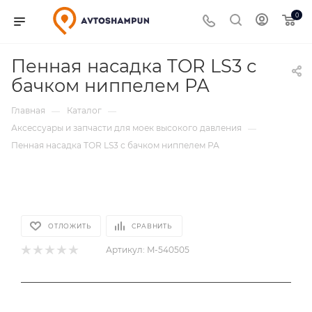
0
Пенная насадка TOR LS3 с
бачком ниппелем РА
Главная
Каталог
—
—
Аксессуары и запчасти для моек высокого давления
—
Пенная насадка TOR LS3 с бачком ниппелем РА
ОТЛОЖИТЬ
СРАВНИТЬ
Артикул:
M-540505