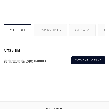
ОТЗЫВЫ
КАК КУПИТЬ
ОПЛАТА
ДО
Отзывы
Нет оценок
ОСТАВИТЬ ОТЗЫВ
Загрузка отзывов...
КАТАЛОГ