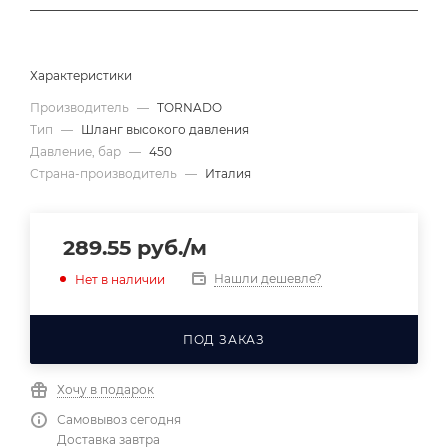
Характеристики
Производитель
—
TORNADO
Тип
—
Шланг высокого давления
Давление, бар
—
450
Страна-производитель
—
Италия
289.55
руб.
/м
Нашли дешевле?
Нет в наличии
ПОД ЗАКАЗ
Хочу в подарок
Самовывоз сегодня
Доставка завтра