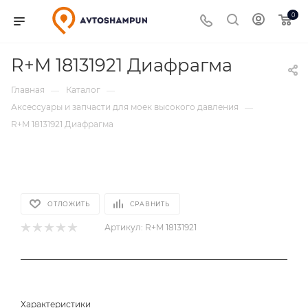
0
R+M 18131921 Диафрагма
Главная
Каталог
—
—
Аксессуары и запчасти для моек высокого давления
—
R+M 18131921 Диафрагма
ОТЛОЖИТЬ
СРАВНИТЬ
Артикул:
R+M 18131921
Характеристики