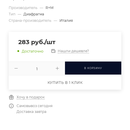
Производитель
—
R+M
Тип
—
Диафрагма
Страна-производитель
—
Италия
283
руб.
/шт
Нашли дешевле?
Достаточно
В КОРЗИНУ
КУПИТЬ В 1 КЛИК
Хочу в подарок
Самовывоз сегодня
Доставка завтра