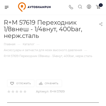
0
R+M 57619 Переходник
1/8внеш - 1/4внут, 400bar,
нерж.сталь
Главная
Каталог
—
—
Аксессуары и запчасти для моек высокого давления
—
R+M 57619 Переходник 1/8внеш - 1/4внут, 400bar, нерж.сталь
ОТЛОЖИТЬ
СРАВНИТЬ
Артикул:
R+M 57619