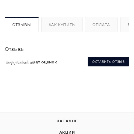
ОТЗЫВЫ
КАК КУПИТЬ
ОПЛАТА
ДО
Отзывы
Нет оценок
ОСТАВИТЬ ОТЗЫВ
Загрузка отзывов...
КАТАЛОГ
АКЦИИ