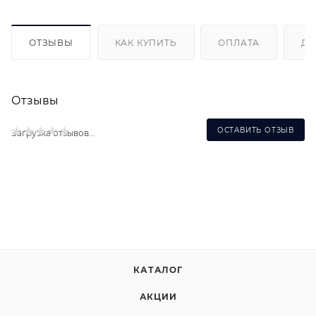
ОТЗЫВЫ
КАК КУПИТЬ
ОПЛАТА
ДО
Отзывы
ОСТАВИТЬ ОТЗЫВ
Загрузка отзывов...
КАТАЛОГ
АКЦИИ