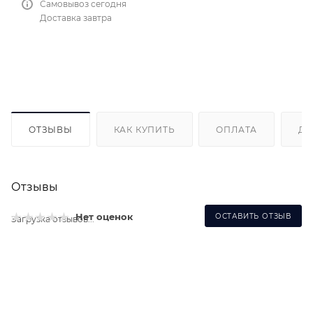
Самовывоз сегодня
Доставка завтра
ОТЗЫВЫ
КАК КУПИТЬ
ОПЛАТА
ДО
Отзывы
Нет оценок
ОСТАВИТЬ ОТЗЫВ
Загрузка отзывов...