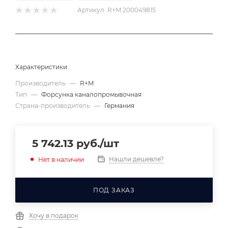
Артикул:
R+M 200049815
Характеристики
Производитель
—
R+M
Тип
—
Форсунка каналопромывочная
Страна-производитель
—
Германия
5 742.13
руб.
/шт
Нашли дешевле?
Нет в наличии
ПОД ЗАКАЗ
Хочу в подарок