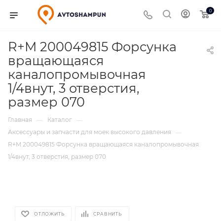
0
R+M 200049815 Форсунка
вращающаяся
каналопромывочная
1/4внут, 3 отверстия,
размер 070
Главная
Каталог
—
—
Аксессуары и запчасти для моек высокого давления
—
R+M 200049815 Форсунка вращающаяся каналопромывочная
1/4внут, 3 отверстия, размер 070
ОТЛОЖИТЬ
СРАВНИТЬ