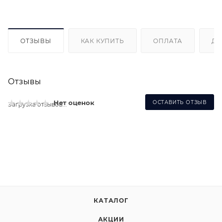
ОТЗЫВЫ
КАК КУПИТЬ
ОПЛАТА
ДО
Отзывы
Нет оценок
ОСТАВИТЬ ОТЗЫВ
Загрузка отзывов...
КАТАЛОГ
АКЦИИ