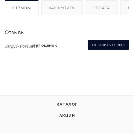
ОТЗЫВЫ
КАК КУПИТЬ
ОПЛАТА
ДО
Отзывы
Нет оценок
ОСТАВИТЬ ОТЗЫВ
Загрузка отзывов...
КАТАЛОГ
АКЦИИ