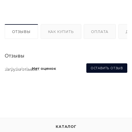
ОТЗЫВЫ
КАК КУПИТЬ
ОПЛАТА
ДО
Отзывы
Нет оценок
ОСТАВИТЬ ОТЗЫВ
Загрузка отзывов...
КАТАЛОГ