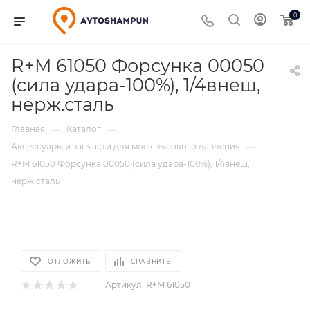
0
R+M 61050 Форсунка 00050
(сила удара-100%), 1/4внеш,
нерж.сталь
Главная
Каталог
—
—
Аксессуары и запчасти для моек высокого давления
—
R+M 61050 Форсунка 00050 (сила удара-100%), 1/4внеш,
нерж.сталь
ОТЛОЖИТЬ
СРАВНИТЬ
Артикул:
R+M 61050