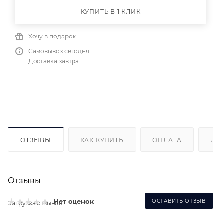
КУПИТЬ В 1 КЛИК
Хочу в подарок
Самовывоз сегодня
Доставка завтра
ОТЗЫВЫ
КАК КУПИТЬ
ОПЛАТА
ДО
Отзывы
Нет оценок
ОСТАВИТЬ ОТЗЫВ
Загрузка отзывов...