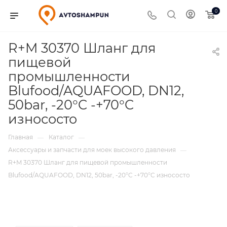
0
R+M 30370 Шланг для
пищевой
промышленности
Blufood/AQUAFOOD, DN12,
50bar, -20°C -+70°C
износосто
Главная
Каталог
—
—
Аксессуары и запчасти для моек высокого давления
—
R+M 30370 Шланг для пищевой промышленности
Blufood/AQUAFOOD, DN12, 50bar, -20°C -+70°C износосто