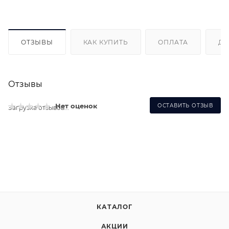
ОТЗЫВЫ
КАК КУПИТЬ
ОПЛАТА
ДО
Отзывы
Нет оценок
ОСТАВИТЬ ОТЗЫВ
Загрузка отзывов...
КАТАЛОГ
АКЦИИ