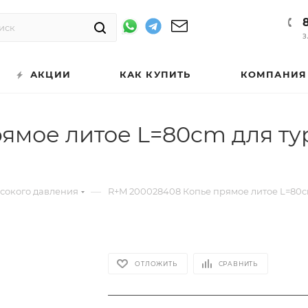
З
АКЦИИ
КАК КУПИТЬ
КОМПАНИЯ
ямое литое L=80cm для тур
—
ысокого давления
R+M 200028408 Копье прямое литое L=80cm
ОТЛОЖИТЬ
СРАВНИТЬ