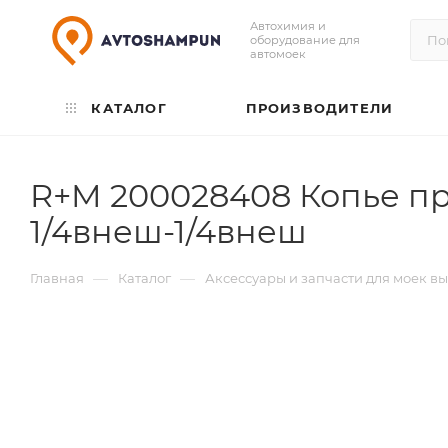
Автохимия и
оборудование для
автомоек
КАТАЛОГ
ПРОИЗВОДИТЕЛИ
R+M 200028408 Копье пр
1/4внеш-1/4внеш
—
—
Главная
Каталог
Аксессуары и запчасти для моек в