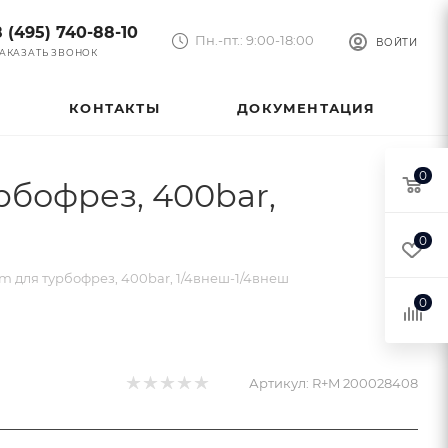
8 (495) 740-88-10
Пн.-пт.: 9:00-18:00
ВОЙТИ
АКАЗАТЬ ЗВОНОК
КОНТАКТЫ
ДОКУМЕНТАЦИЯ
0
бофрез, 400bar,
0
 для турбофрез, 400bar, 1/4внеш-1/4внеш
0
Артикул:
R+M 200028408