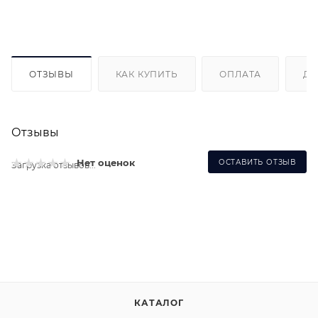
ОТЗЫВЫ
КАК КУПИТЬ
ОПЛАТА
ДО
Отзывы
Нет оценок
ОСТАВИТЬ ОТЗЫВ
Загрузка отзывов...
КАТАЛОГ