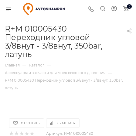
0
R+M 010005430
Переходник угловой
3/8внут - 3/8внут, 350bar,
латунь
Главная
Каталог
—
—
Аксессуары и запчасти для моек высокого давления
—
R+M 010005430 Переходник угловой 3/8внут - 3/8внут, 350bar,
латунь
ОТЛОЖИТЬ
СРАВНИТЬ
Артикул:
R+M 010005430