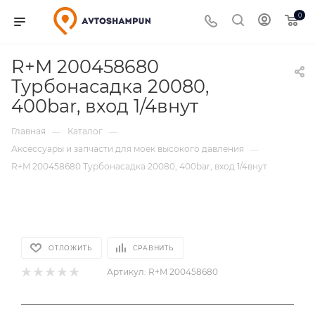
0
R+M 200458680
Турбонасадка 20080,
400bar, вход 1/4внут
Главная
Каталог
—
—
Аксессуары и запчасти для моек высокого давления
—
R+M 200458680 Турбонасадка 20080, 400bar, вход 1/4внут
ОТЛОЖИТЬ
СРАВНИТЬ
Артикул:
R+M 200458680