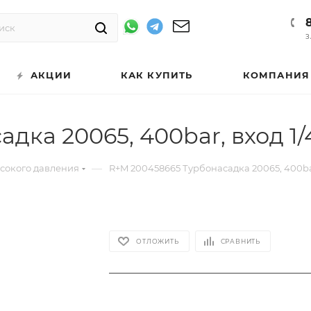
З
АКЦИИ
КАК КУПИТЬ
КОМПАНИЯ
дка 20065, 400bar, вход 1/
—
ысокого давления
R+M 200458665 Турбонасадка 20065, 400bar
ОТЛОЖИТЬ
СРАВНИТЬ