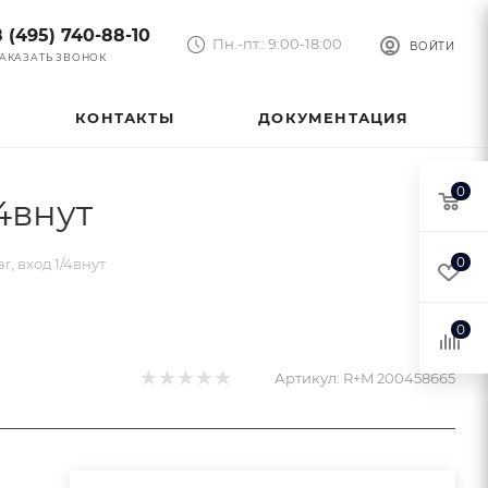
8 (495) 740-88-10
Пн.-пт.: 9:00-18:00
ВОЙТИ
АКАЗАТЬ ЗВОНОК
КОНТАКТЫ
ДОКУМЕНТАЦИЯ
0
4внут
0
, вход 1/4внут
0
Артикул:
R+M 200458665