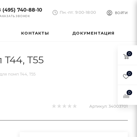
8 (495) 740-88-10
Пн.-пт.: 9:00-18:00
ВОЙТИ
АКАЗАТЬ ЗВОНОК
КОНТАКТЫ
ДОКУМЕНТАЦИЯ
0
T44, T55
0
ля помп T44, T55
0
Артикул:
34003701