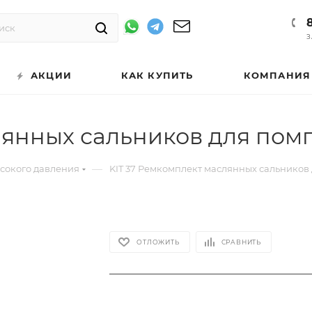
З
АКЦИИ
КАК КУПИТЬ
КОМПАНИЯ
янных сальников для помп 
—
ысокого давления
KIT 37 Ремкомплект маслянных сальников д
ОТЛОЖИТЬ
СРАВНИТЬ