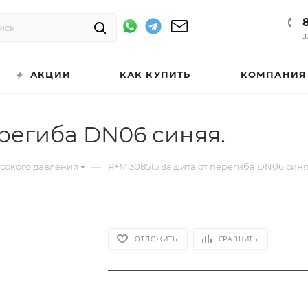
З
АКЦИИ
КАК КУПИТЬ
КОМПАНИЯ
ерегиба DN06 синяя.
—
ысокого давления
R+M 308515 Защита от перегиба DN06 синя
ОТЛОЖИТЬ
СРАВНИТЬ