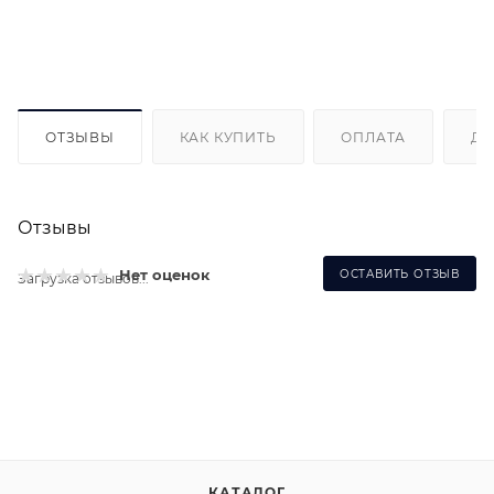
ОТЗЫВЫ
КАК КУПИТЬ
ОПЛАТА
ДО
Отзывы
Нет оценок
ОСТАВИТЬ ОТЗЫВ
Загрузка отзывов...
КАТАЛОГ