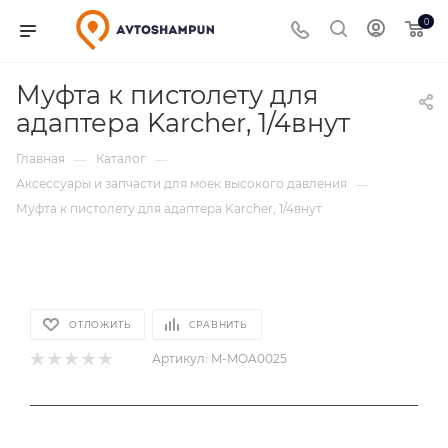
0
Муфта к пистолету для
адаптера Karcher, 1/4внут
Главная
Каталог
—
—
Аксессуары и запчасти для моек высокого давления
—
Муфта к пистолету для адаптера Karcher, 1/4внут
ОТЛОЖИТЬ
СРАВНИТЬ
Артикул:
M-MOA0025