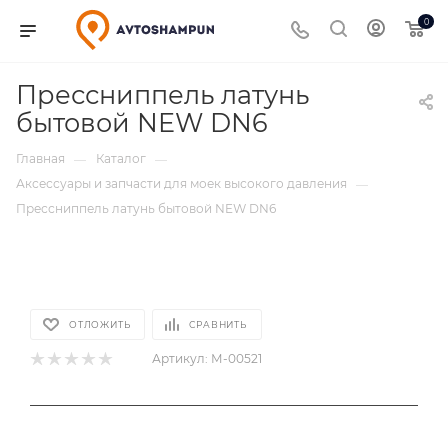
0
Прессниппель латунь
бытовой NEW DN6
Главная
Каталог
—
—
Аксессуары и запчасти для моек высокого давления
—
Прессниппель латунь бытовой NEW DN6
ОТЛОЖИТЬ
СРАВНИТЬ
Артикул:
М-00521