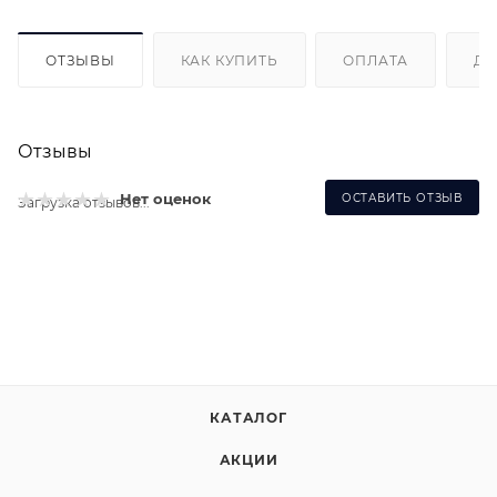
ОТЗЫВЫ
КАК КУПИТЬ
ОПЛАТА
ДО
Отзывы
Нет оценок
ОСТАВИТЬ ОТЗЫВ
Загрузка отзывов...
КАТАЛОГ
АКЦИИ