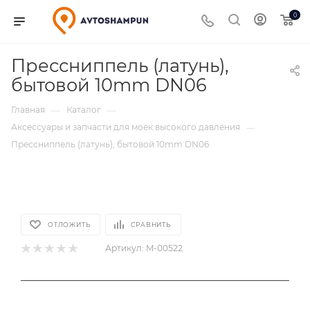
0
Прессниппель (латунь),
бытовой 10mm DN06
Главная
Каталог
—
—
Аксессуары и запчасти для моек высокого давления
—
Прессниппель (латунь), бытовой 10mm DN06
ОТЛОЖИТЬ
СРАВНИТЬ
Артикул:
M-00522