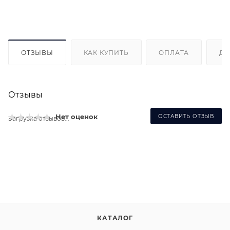
ОТЗЫВЫ
КАК КУПИТЬ
ОПЛАТА
ДО
Отзывы
Нет оценок
ОСТАВИТЬ ОТЗЫВ
Загрузка отзывов...
КАТАЛОГ