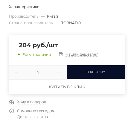
Характеристики
Производитель
—
Китай
Страна-производитель
—
TORNADO
204
руб.
/шт
Нашли дешевле?
Есть в наличии
В КОРЗИНУ
КУПИТЬ В 1 КЛИК
Хочу в подарок
Самовывоз сегодня
Доставка завтра