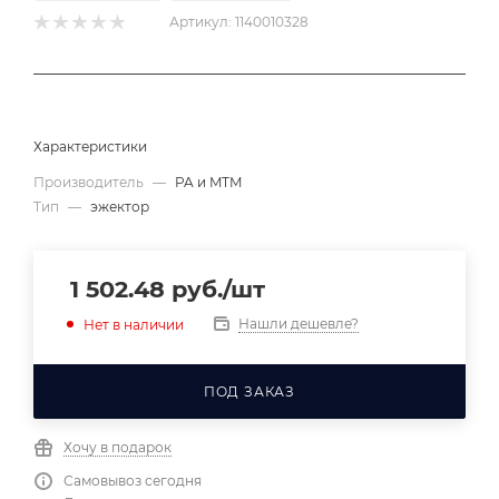
Артикул:
1140010328
Характеристики
Производитель
—
PA и MTM
Тип
—
эжектор
1 502.48
руб.
/шт
Нашли дешевле?
Нет в наличии
ПОД ЗАКАЗ
Хочу в подарок
Самовывоз сегодня