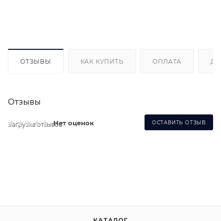
ОТЗЫВЫ
КАК КУПИТЬ
ОПЛАТА
ДО
Отзывы
Нет оценок
ОСТАВИТЬ ОТЗЫВ
Загрузка отзывов...
КАТАЛОГ