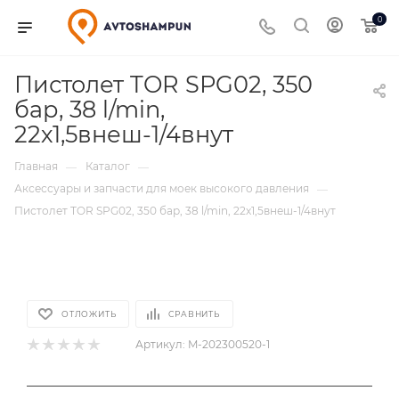
0
Пистолет TOR SРG02, 350
бар, 38 l/min,
22х1,5внеш-1/4внут
Главная
Каталог
—
—
Аксессуары и запчасти для моек высокого давления
—
Пистолет TOR SРG02, 350 бар, 38 l/min, 22х1,5внеш-1/4внут
ОТЛОЖИТЬ
СРАВНИТЬ
Артикул:
M-202300520-1