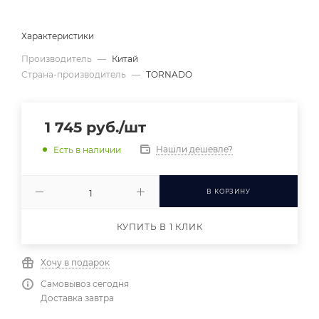
Характеристики
Производитель
—
Китай
Страна-производитель
—
TORNADO
1 745
руб.
/шт
Нашли дешевле?
Есть в наличии
В КОРЗИНУ
КУПИТЬ В 1 КЛИК
Хочу в подарок
Самовывоз сегодня
Доставка завтра