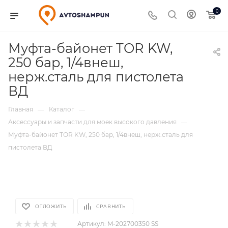
0
Муфта-байонет TOR KW,
250 бар, 1/4внеш,
нерж.сталь для пистолета
ВД
Главная
Каталог
—
—
Аксессуары и запчасти для моек высокого давления
—
Муфта-байонет TOR KW, 250 бар, 1/4внеш, нерж.сталь для
пистолета ВД
ОТЛОЖИТЬ
СРАВНИТЬ
Артикул:
M-202700350 SS