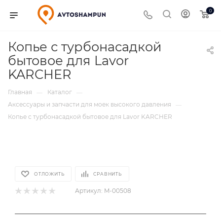
0
Копье с турбонасадкой
бытовое для Lavor
KARCHER
Главная
Каталог
—
—
Аксессуары и запчасти для моек высокого давления
—
Копье с турбонасадкой бытовое для Lavor KARCHER
ОТЛОЖИТЬ
СРАВНИТЬ
Артикул:
M-00508