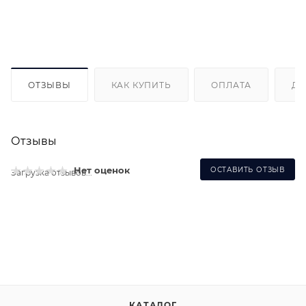
ОТЗЫВЫ
КАК КУПИТЬ
ОПЛАТА
ДО
Отзывы
Нет оценок
ОСТАВИТЬ ОТЗЫВ
Загрузка отзывов...
КАТАЛОГ