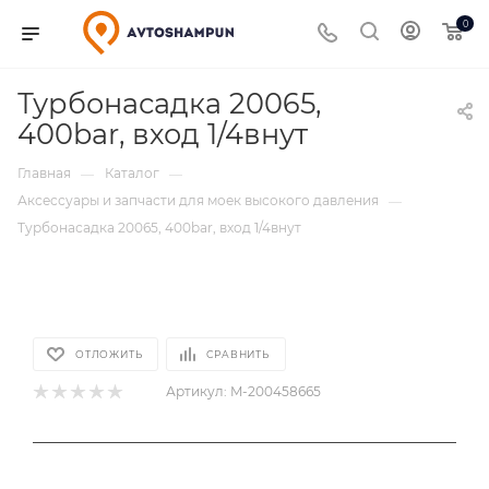
0
Турбонасадка 20065,
400bar, вход 1/4внут
Главная
Каталог
—
—
Аксессуары и запчасти для моек высокого давления
—
Турбонасадка 20065, 400bar, вход 1/4внут
ОТЛОЖИТЬ
СРАВНИТЬ
Артикул:
M-200458665