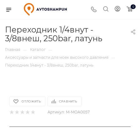
0
Переходник 1/4внут -
3/8внеш, 250bar, латунь
Главная
Каталог
—
—
Аксессуары и запчасти для моек высокого давления
—
Переходник 1/4внут - 3/8внеш, 250bar, латунь
ОТЛОЖИТЬ
СРАВНИТЬ
Артикул:
M-MOA0057