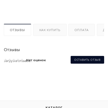
ОТЗЫВЫ
КАК КУПИТЬ
ОПЛАТА
ДО
Отзывы
Нет оценок
ОСТАВИТЬ ОТЗЫВ
Загрузка отзывов...
КАТАЛОГ