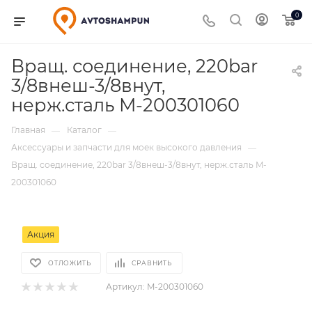
0
Вращ. соединение, 220bar
3/8внеш-3/8внут,
нерж.сталь M-200301060
Главная
Каталог
—
—
Аксессуары и запчасти для моек высокого давления
—
Вращ. соединение, 220bar 3/8внеш-3/8внут, нерж.сталь M-
200301060
Акция
ОТЛОЖИТЬ
СРАВНИТЬ
Артикул:
M-200301060