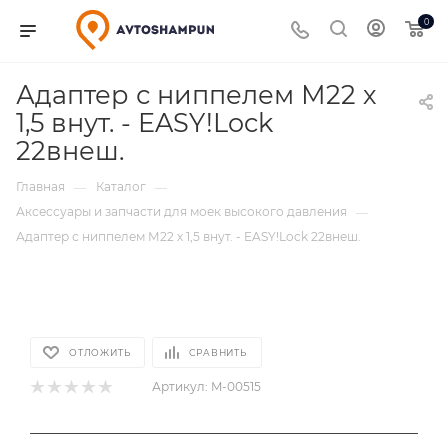
0
Адаптер с ниппелем М22 х
1,5 внут. - EASY!Lock
22внеш.
Главная
Каталог
—
—
Аксессуары и запчасти для моек высокого давления
—
Адаптер с ниппелем М22 х 1,5 внут. - EASY!Lock 22внеш.
ОТЛОЖИТЬ
СРАВНИТЬ
Артикул:
M-00515