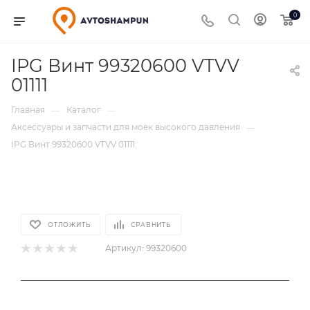
0
IPG Винт 99320600 VTVV
01111
Главная
Каталог
—
—
Аксессуары и запчасти для моек высокого давления
—
IPG Винт 99320600 VTVV 01111
ОТЛОЖИТЬ
СРАВНИТЬ
Артикул:
99320600