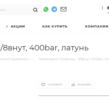
З
АКЦИИ
КАК КУПИТЬ
КОМПАНИЯ
8внут, 400bar, латунь
—
ысокого давления
Переходник М22внеш - 3/8внут, 400bar, ла
ОТЛОЖИТЬ
СРАВНИТЬ