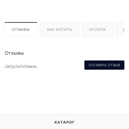
ОТЗЫВЫ
КАК КУПИТЬ
ОПЛАТА
ДО
Отзывы
ОСТАВИТЬ ОТЗЫВ
Загрузка отзывов...
КАТАЛОГ