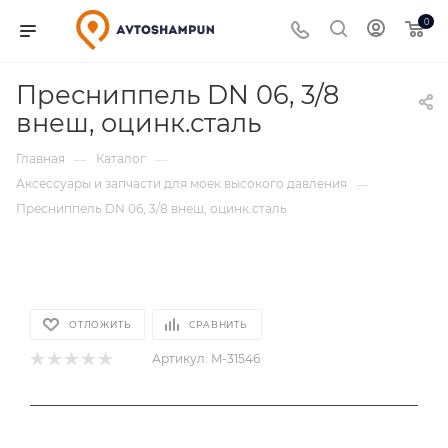
0
Пресниппель DN 06, 3/8
внеш, оцинк.сталь
Главная
Каталог
—
—
Аксессуары и запчасти для моек высокого давления
—
Пресниппель DN 06, 3/8 внеш, оцинк.сталь
ОТЛОЖИТЬ
СРАВНИТЬ
Артикул:
M-31546