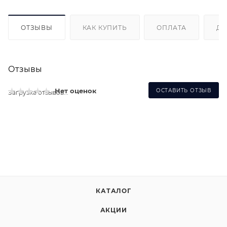
ОТЗЫВЫ
КАК КУПИТЬ
ОПЛАТА
ДО
Отзывы
Нет оценок
ОСТАВИТЬ ОТЗЫВ
Загрузка отзывов...
КАТАЛОГ
АКЦИИ