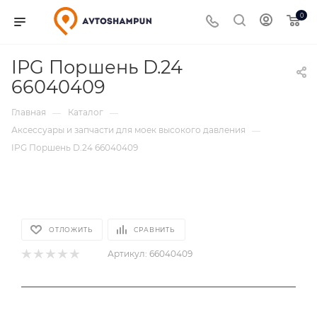
0
IPG Поршень D.24
66040409
Главная
Каталог
—
—
Аксессуары и запчасти для моек высокого давления
—
IPG Поршень D.24 66040409
ОТЛОЖИТЬ
СРАВНИТЬ
Артикул:
66040409