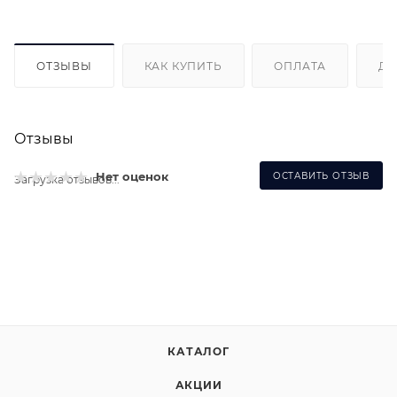
ОТЗЫВЫ
КАК КУПИТЬ
ОПЛАТА
ДО
Отзывы
Нет оценок
ОСТАВИТЬ ОТЗЫВ
Загрузка отзывов...
КАТАЛОГ
АКЦИИ