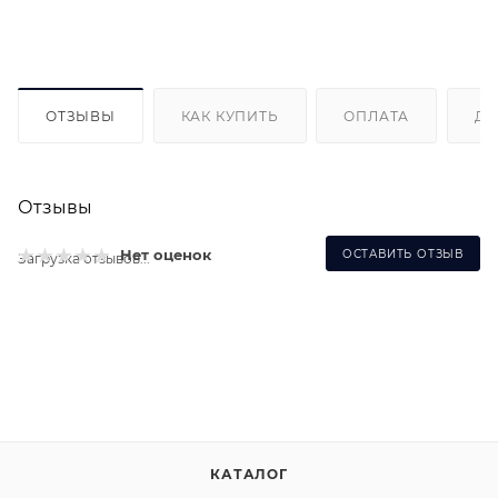
ОТЗЫВЫ
КАК КУПИТЬ
ОПЛАТА
ДО
Отзывы
Нет оценок
ОСТАВИТЬ ОТЗЫВ
Загрузка отзывов...
КАТАЛОГ