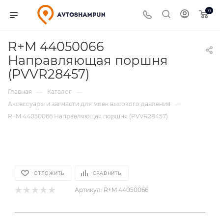
0
R+M 44050066
Направляющая поршня
(PVVR28457)
Главная
Каталог
—
—
Аксессуары и запчасти для моек высокого давления
—
R+M 44050066 Направляющая поршня (PVVR28457)
ОТЛОЖИТЬ
СРАВНИТЬ
Артикул:
R+M 44050066