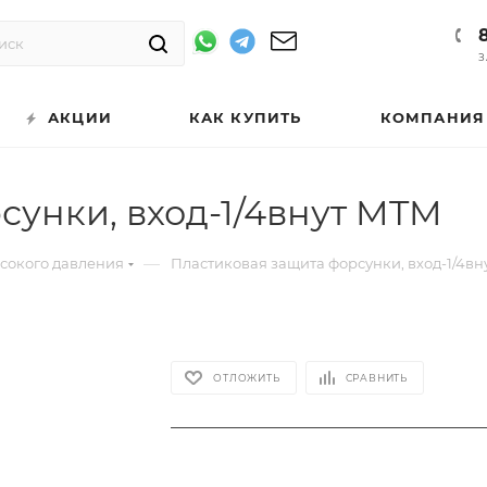
З
АКЦИИ
КАК КУПИТЬ
КОМПАНИЯ
сунки, вход-1/4внут MTM
—
ысокого давления
Пластиковая защита форсунки, вход-1/4вн
ОТЛОЖИТЬ
СРАВНИТЬ