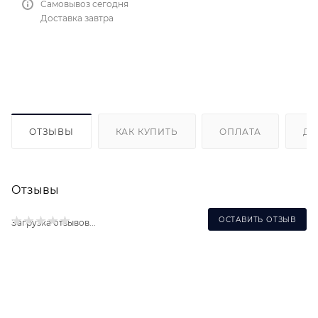
Самовывоз сегодня
Доставка завтра
ОТЗЫВЫ
КАК КУПИТЬ
ОПЛАТА
ДО
Отзывы
ОСТАВИТЬ ОТЗЫВ
Загрузка отзывов...