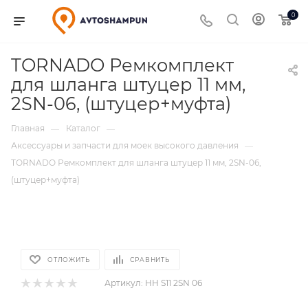
0
TORNADO Ремкомплект
для шланга штуцер 11 мм,
2SN-06, (штуцер+муфта)
Главная
Каталог
—
—
Аксессуары и запчасти для моек высокого давления
—
TORNADO Ремкомплект для шланга штуцер 11 мм, 2SN-06,
(штуцер+муфта)
ОТЛОЖИТЬ
СРАВНИТЬ
Артикул:
HH S11 2SN 06