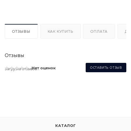
ОТЗЫВЫ
КАК КУПИТЬ
ОПЛАТА
ДО
Отзывы
Нет оценок
ОСТАВИТЬ ОТЗЫВ
Загрузка отзывов...
КАТАЛОГ