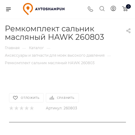
0
Ремкомплект сальник
масляный HAWK 260803
Главная
Каталог
—
—
Аксессуары и запчасти для моек высокого давления
—
Ремкомплект сальник масляный HAWK 260803
ОТЛОЖИТЬ
СРАВНИТЬ
Артикул:
260803