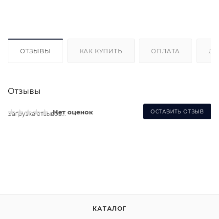
ОТЗЫВЫ
КАК КУПИТЬ
ОПЛАТА
ДО
Отзывы
Нет оценок
ОСТАВИТЬ ОТЗЫВ
Загрузка отзывов...
КАТАЛОГ