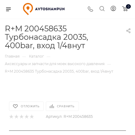
0
R+M 200458635
Турбонасадка 20035,
400bar, вход 1/4внут
Главная
Каталог
—
—
Аксессуары и запчасти для моек высокого давления
—
R+M 200458635 Турбонасадка 20035, 400bar, вход 1/4внут
ОТЛОЖИТЬ
СРАВНИТЬ
Артикул:
R+M 200458635